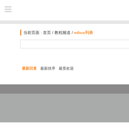
NAVIGATION
当前页面 :
首页
/
教程频道
/
edius列表
首页
新闻
最新回复
最新排序
最受欢迎
软件资讯
教程
业界动态
作品
电影资讯
公开课
图文教材
插件库