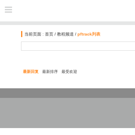
NAVIGATION
当前页面 :
首页
/
教程频道
/
pftrack列表
首页
新闻
最新回复
最新排序
最受欢迎
软件资讯
教程
业界动态
作品
电影资讯
公开课
图文教材
插件库