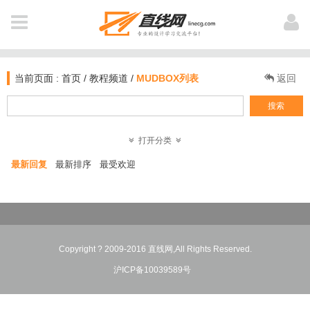
全 部
用户登陆
NAVIGATION
当前页面 :
首页
/
教程频道
/
MUDBOX列表
返回
首页
搜索
新闻
打开分类
登 录
注 册
最新回复
最新排序
最受欢迎
软件资讯
教程
个人中心
业界动态
作品
我打赏的教程
Copyright ? 2009-2016 直线网,All Rights Reserved.
电影资讯
公开课
沪ICP备10039589号
我浏览过的
图文教材
插件库