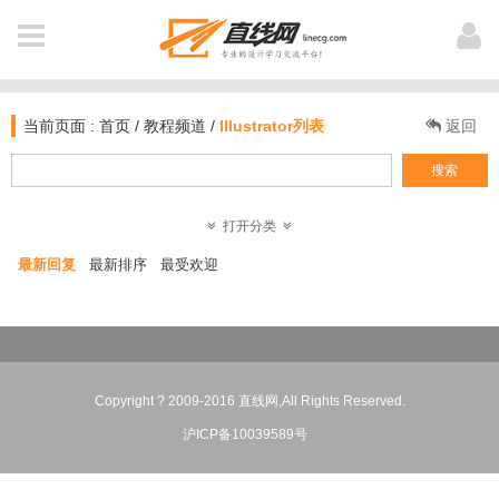
全 部
用户登陆
NAVIGATION
当前页面 :
首页
/
教程频道
/
Illustrator列表
返回
首页
搜索
新闻
打开分类
登 录
注 册
最新回复
最新排序
最受欢迎
软件资讯
教程
个人中心
业界动态
作品
我打赏的教程
Copyright ? 2009-2016 直线网,All Rights Reserved.
电影资讯
公开课
沪ICP备10039589号
我浏览过的
图文教材
插件库