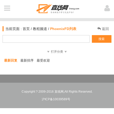
全 部
用户登陆
NAVIGATION
当前页面 :
首页
/
教程频道
/
PhoenixFD列表
返回
首页
搜索
新闻
打开分类
登 录
注 册
最新回复
最新排序
最受欢迎
软件资讯
教程
个人中心
业界动态
作品
我打赏的教程
Copyright ? 2009-2016 直线网,All Rights Reserved.
电影资讯
公开课
沪ICP备10039589号
我浏览过的
图文教材
插件库