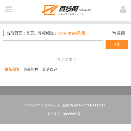
全 部
用户登陆
NAVIGATION
当前页面 :
首页
/
教程频道
/
coreldraw列表
返回
首页
搜索
新闻
打开分类
登 录
注 册
最新回复
最新排序
最受欢迎
软件资讯
教程
个人中心
业界动态
作品
我打赏的教程
Copyright ? 2009-2016 直线网,All Rights Reserved.
电影资讯
公开课
沪ICP备10039589号
我浏览过的
图文教材
插件库