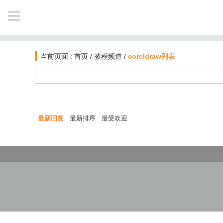
NAVIGATION
当前页面 :
首页
/
教程频道
/
coreldraw列表
首页
新闻
最新回复
最新排序
最受欢迎
软件资讯
教程
业界动态
作品
电影资讯
公开课
图文教材
插件库