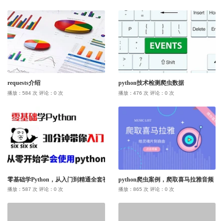
教程记录
我收藏的
技术培训
作品记录
教程
我关注的
COPYRIGHT LINECG 2016, ENABLED.
插件记录
作品
COPYRIGHT LINECG 2026.
公开课
requests介绍
python技术检测爬虫数据
插件
用户或作者
播放：584 次 评论：0 次
播放：476 次 评论：0 次
零基础学Python，从入门到精通全套视频教程
python爬虫案例，爬取喜马拉雅音频
播放：587 次 评论：0 次
播放：865 次 评论：0 次