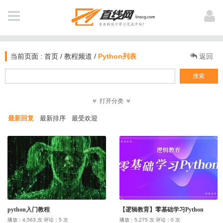
全 部
用户登陆
NAVIGATION
当前页面 :
首页
/
教程频道
/
Python列表
返回
首页
搜索
新闻
打开分类
登 录
注 册
最新回复
最新排序
最受欢迎
软件资讯
教程
个人中心
业界动态
作品
我打赏的教程
电影资讯
公开课
我浏览过的
python入门教程
【逻辑教育】零基础学习Python
图文教材
插件库
播放：4,563 次 评论：5 次
播放：5,275 次 评论：0 次