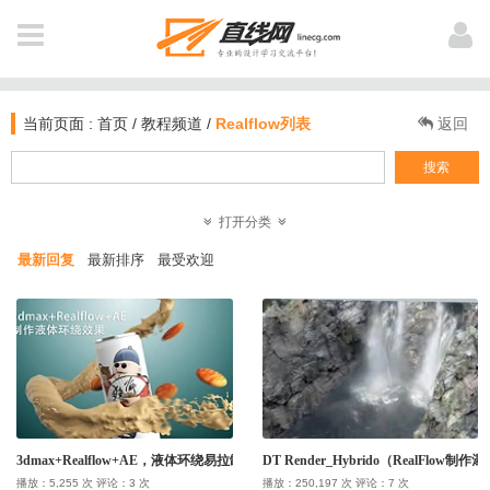
全 部
用户登陆
NAVIGATION
当前页面 :
首页
/
教程频道
/
Realflow列表
返回
首页
搜索
新闻
打开分类
登 录
注 册
最新回复
最新排序
最受欢迎
软件资讯
教程
个人中心
业界动态
作品
我打赏的教程
电影资讯
公开课
我浏览过的
3dmax+Realflow+AE，液体环绕易拉罐效果
DT Render_Hybrido（RealFlow制
图文教材
插件库
播放：5,255 次 评论：3 次
播放：250,197 次 评论：7 次