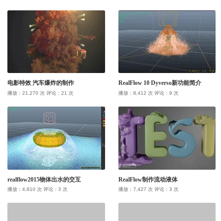
教程记录
我收藏的
技术培训
作品记录
教程
我关注的
COPYRIGHT LINECG 2016, ENABLED.
插件记录
作品
COPYRIGHT LINECG 2026.
公开课
电影特效 汽车爆炸的制作
RealFlow 10 Dyverso新功能简介
插件
用户或作者
播放：21,270 次 评论：21 次
播放：8,412 次 评论：9 次
realflow2015物体出水的交互
RealFlow制作流动液体
播放：4,810 次 评论：3 次
播放：7,427 次 评论：3 次