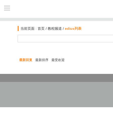
NAVIGATION
当前页面 :
首页
/
教程频道
/
edius列表
首页
新闻
最新回复
最新排序
最受欢迎
软件资讯
教程
业界动态
作品
电影资讯
公开课
图文教材
插件库